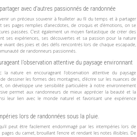
à partager avec d’autres passionnés de randonnée
nir un précieux souvenir à feuilleter au fil du temps et à partager
t ses pages remplies d’anecdotes, de croquis et d’émotions, on se
tures passées. C’est également un moyen fantastique de créer des
ant ses expériences, ses découvertes et sa passion pour la nature
ge vivant des joies et des défis rencontrés lors de chaque escapade,
communauté de randonneurs passionnés.
urageant l’observation attentive du paysage environnant
 la nature en encourageant l’observation attentive du paysage
, de dessiner les formes des montagnes, d’écrire sur les nuances de
t, on développe une sensibilité particulière à notre environnement
rsive permet aux randonneurs de mieux apprécier la beauté et la
insi leur lien avec le monde naturel et favorisant une expérience
péries lors de randonnées sous la pluie.
qu’il peut être facilement endommagé par les intempéries lors de
ages du carnet, brouillant l’encre et rendant les notes illisibles. De