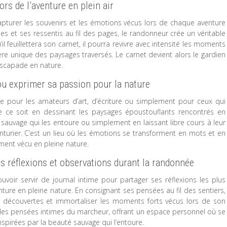
rs de l’aventure en plein air
apturer les souvenirs et les émotions vécus lors de chaque aventure
es et ses ressentis au fil des pages, le randonneur crée un véritable
il feuillettera son carnet, il pourra revivre avec intensité les moments
e unique des paysages traversés. Le carnet devient alors le gardien
escapade en nature.
 ou exprimer sa passion pour la nature
e pour les amateurs d’art, d’écriture ou simplement pour ceux qui
e ce soit en dessinant les paysages époustouflants rencontrés en
sauvage qui les entoure ou simplement en laissant libre cours à leur
venturier. C’est un lieu où les émotions se transforment en mots et en
ent vécu en pleine nature.
es réflexions et observations durant la randonnée
voir servir de journal intime pour partager ses réflexions les plus
ture en pleine nature. En consignant ses pensées au fil des sentiers,
 découvertes et immortaliser les moments forts vécus lors de son
gié des pensées intimes du marcheur, offrant un espace personnel où se
nspirées par la beauté sauvage qui l’entoure.