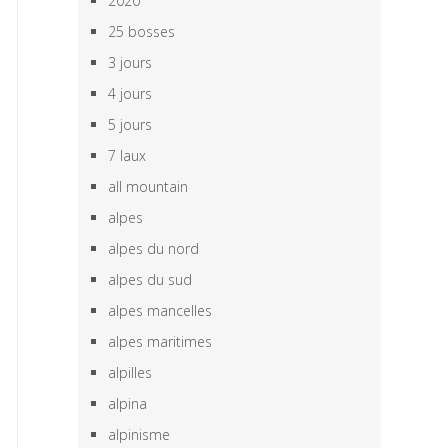
2020
25 bosses
3 jours
4 jours
5 jours
7 laux
all mountain
alpes
alpes du nord
alpes du sud
alpes mancelles
alpes maritimes
alpilles
alpina
alpinisme