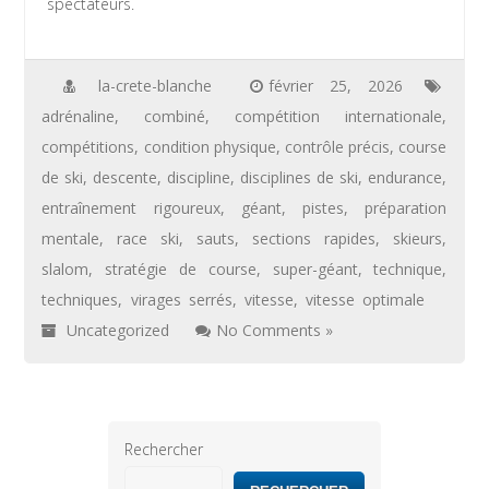
spectateurs.
la-crete-blanche
février 25, 2026
adrénaline
,
combiné
,
compétition internationale
,
compétitions
,
condition physique
,
contrôle précis
,
course
de ski
,
descente
,
discipline
,
disciplines de ski
,
endurance
,
entraînement rigoureux
,
géant
,
pistes
,
préparation
mentale
,
race ski
,
sauts
,
sections rapides
,
skieurs
,
slalom
,
stratégie de course
,
super-géant
,
technique
,
techniques
,
virages serrés
,
vitesse
,
vitesse optimale
Uncategorized
No Comments »
Rechercher