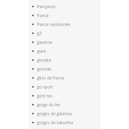
françaises
france
france randonnée
g3
gavarnie
giant
girolata
gironde
gîtes de france
go sport
gore tex
gorge du fier
gorges de galamus
gorges de kakuetta