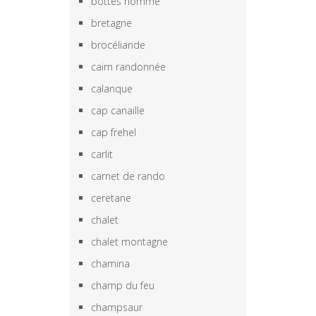
bottes homme
bretagne
brocéliande
cairn randonnée
calanque
cap canaille
cap frehel
carlit
carnet de rando
ceretane
chalet
chalet montagne
chamina
champ du feu
champsaur