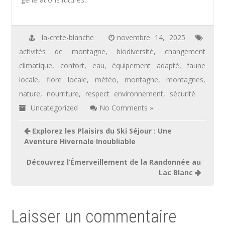
la-crete-blanche
novembre 14, 2025
activités de montagne
,
biodiversité
,
changement
climatique
,
confort
,
eau
,
équipement adapté
,
faune
locale
,
flore locale
,
météo
,
montagne
,
montagnes
,
nature
,
nourriture
,
respect environnement
,
sécurité
Uncategorized
No Comments »
Navigation
Explorez les Plaisirs du Ski Séjour : Une
de
Aventure Hivernale Inoubliable
l’article
Découvrez l’Émerveillement de la Randonnée au
Lac Blanc
Laisser un commentaire