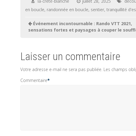
la-crete-blanche
juillet 28, 2025
décou
en boucle
,
randonnée en boucle
,
sentier
,
tranquillité d'es
Navigation
Événement incontournable : Rando VTT 2021,
de
sensations fortes et paysages à couper le souffl
l’article
Laisser un commentaire
Votre adresse e-mail ne sera pas publiée.
Les champs obli
Commentaire
*