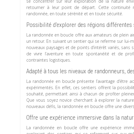
se concentrer sur leur exploration de la nature env
retourner à leur point de départ. Cette continuité
randonnée, en toute sérénité et en toute sécurité.
Possibilité d’explorer des régions différentes 
La randonnée en boucle offre aux amateurs de plein air l
un retour. En suivant un sentier qui se referme sur lui
nouveaux paysages et de points d’intérêt variés, sans s
de vivre l’aventure en toute spontanéité et de pro
contraintes logistiques.
Adapté à tous les niveaux de randonneurs, de
La randonnée en boucle présente l’avantage d’être a
expérimentés. En effet, ces sentiers offrent la possibil
souhaité, permettant ainsi à chacun de profiter plein
Que vous soyez novice cherchant à explorer la nature
nouveaux défis, la randonnée en boucle offre une diversit
Offre une expérience immersive dans la natur
La randonnée en boucle offre une expérience immers
explorant des sentiers qui se referment sur eux-m