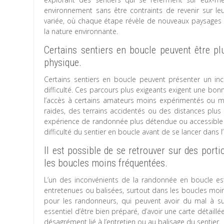
environnement sans être contraints de revenir sur l
variée, où chaque étape révèle de nouveaux paysages et
la nature environnante.
Certains sentiers en boucle peuvent être pl
physique.
Certains sentiers en boucle peuvent présenter un in
difficulté. Ces parcours plus exigeants exigent une bon
l’accès à certains amateurs moins expérimentés ou m
raides, des terrains accidentés ou des distances plus
expérience de randonnée plus détendue ou accessible à 
difficulté du sentier en boucle avant de se lancer dans l
Il est possible de se retrouver sur des port
les boucles moins fréquentées.
L’un des inconvénients de la randonnée en boucle est
entretenues ou balisées, surtout dans les boucles moin
pour les randonneurs, qui peuvent avoir du mal à sui
essentiel d’être bien préparé, d’avoir une carte détaillé
désagrément lié à l’entretien ou au balisage du sentier.