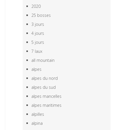
2020
25 bosses
3 jours
4 jours
5 jours
7 laux
all mountain
alpes
alpes du nord
alpes du sud
alpes mancelles
alpes maritimes
alpilles
alpina