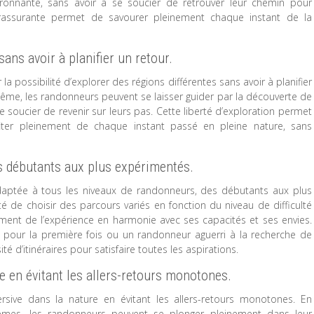
ironnante, sans avoir à se soucier de retrouver leur chemin pour
 rassurante permet de savourer pleinement chaque instant de la
sans avoir à planifier un retour.
a possibilité d’explorer des régions différentes sans avoir à planifier
-même, les randonneurs peuvent se laisser guider par la découverte de
e soucier de revenir sur leurs pas. Cette liberté d’exploration permet
fiter pleinement de chaque instant passé en pleine nature, sans
s débutants aux plus expérimentés.
daptée à tous les niveaux de randonneurs, des débutants aux plus
ité de choisir des parcours variés en fonction du niveau de difficulté
ement de l’expérience en harmonie avec ses capacités et ses envies.
 pour la première fois ou un randonneur aguerri à la recherche de
é d’itinéraires pour satisfaire toutes les aspirations.
e en évitant les allers-retours monotones.
ive dans la nature en évitant les allers-retours monotones. En
êmes, les randonneurs peuvent se plonger pleinement dans leur