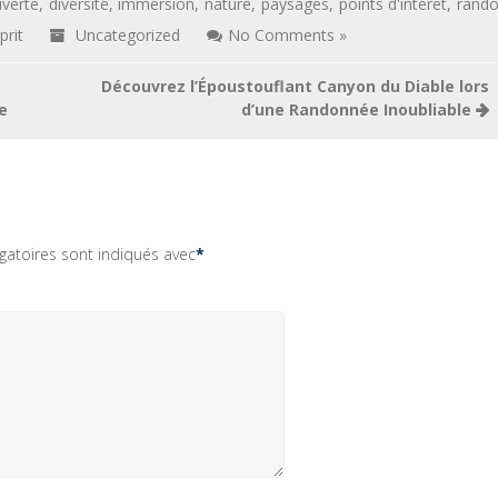
verte
,
diversité
,
immersion
,
nature
,
paysages
,
points d'intérêt
,
rand
prit
Uncategorized
No Comments »
Découvrez l’Époustouflant Canyon du Diable lors
e
d’une Randonnée Inoubliable
gatoires sont indiqués avec
*