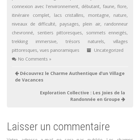
connexion avec l'environnement
,
débutant
,
faune
,
flore
,
itinéraire complet
,
lacs cristallins
,
montagne
,
nature
,
niveaux de difficulté
,
paysages
,
plein air
,
randonneur
chevronné
,
sentiers pittoresques
,
sommets enneigés
,
trekking immersive
,
trésors naturels
,
villages
pittoresques
,
vues panoramiques
Uncategorized
No Comments »
Navigation
Découvrez le Charme Authentique d’un Village
de
de Vacances
l’article
Exploration Collective : Les Joies de la
Randonnée en Groupe
Laisser un commentaire
Votre adresse e-mail ne sera pas publiée.
Les champs