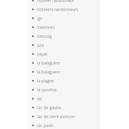
hotelier randonneur
hoteliers randonneurs
ign
italiennes
jobourg
jura
kayak
la balaguère
la balaguere
la plagne
la sportiva
lac
lac de gaube
lac de serre poncon
lac pavin