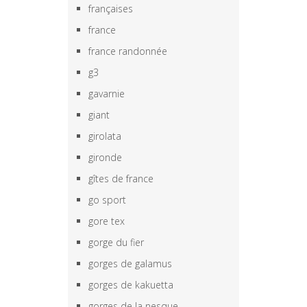
françaises
france
france randonnée
g3
gavarnie
giant
girolata
gironde
gîtes de france
go sport
gore tex
gorge du fier
gorges de galamus
gorges de kakuetta
gorges de la nesque