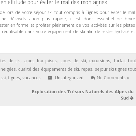
en altitude pour éviter le mal des montagnes.
de lors de votre séjour ski tout compris à Tignes pour éviter le mal
ne déshydratation plus rapide, il est donc essentiel de boire
ter en forme et profiter pleinement de vos activités sur les pistes
réutilisable dans votre équipement de ski afin de rester hydraté et
ités de ski
,
alpes françaises
,
cours de ski
,
excursions
,
forfait tou
nneigées
,
qualité des équipements de ski
,
repas
,
sejour ski tignes tou
,
ski
,
tignes
,
vacances
Uncategorized
No Comments »
Exploration des Trésors Naturels des Alpes du
Sud