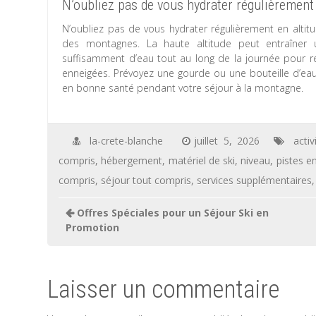
N’oubliez pas de vous hydrater régulièrement 
N’oubliez pas de vous hydrater régulièrement en altitu
des montagnes. La haute altitude peut entraîner u
suffisamment d’eau tout au long de la journée pour res
enneigées. Prévoyez une gourde ou une bouteille d’eau 
en bonne santé pendant votre séjour à la montagne.
la-crete-blanche
juillet 5, 2026
activ
compris
,
hébergement
,
matériel de ski
,
niveau
,
pistes e
compris
,
séjour tout compris
,
services supplémentaires
Navigation
Offres Spéciales pour un Séjour Ski en
de
Promotion
l’article
Laisser un commentaire