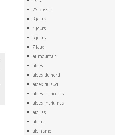
2020
25 bosses
3 jours
4 jours
5 jours
7 laux
all mountain
t
alpes
t
alpes du nord
alpes du sud
alpes mancelles
alpes maritimes
alpilles
alpina
alpinisme