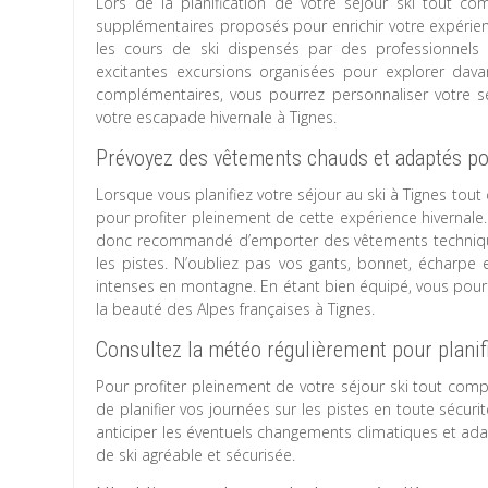
Lors de la planification de votre séjour ski tout com
supplémentaires proposés pour enrichir votre expérienc
les cours de ski dispensés par des professionnels 
excitantes excursions organisées pour explorer dav
complémentaires, vous pourrez personnaliser votre séj
votre escapade hivernale à Tignes.
Prévoyez des vêtements chauds et adaptés pou
Lorsque vous planifiez votre séjour au ski à Tignes tou
pour profiter pleinement de cette expérience hivernale.
donc recommandé d’emporter des vêtements technique
les pistes. N’oubliez pas vos gants, bonnet, écharpe 
intenses en montagne. En étant bien équipé, vous pourr
la beauté des Alpes françaises à Tignes.
Consultez la météo régulièrement pour planifi
Pour profiter pleinement de votre séjour ski tout compr
de planifier vos journées sur les pistes en toute sécu
anticiper les éventuels changements climatiques et ada
de ski agréable et sécurisée.