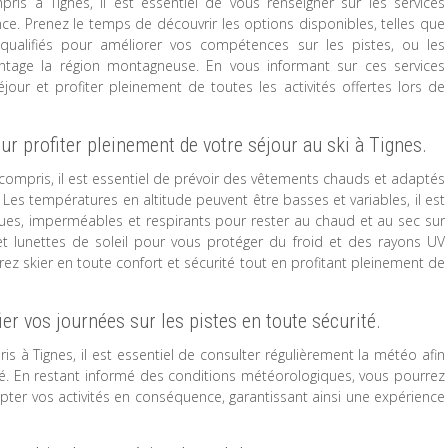
pris à Tignes, il est essentiel de vous renseigner sur les services
e. Prenez le temps de découvrir les options disponibles, telles que
qualifiés pour améliorer vos compétences sur les pistes, ou les
antage la région montagneuse. En vous informant sur ces services
our et profiter pleinement de toutes les activités offertes lors de
r profiter pleinement de votre séjour au ski à Tignes.
t compris, il est essentiel de prévoir des vêtements chauds et adaptés
 Les températures en altitude peuvent être basses et variables, il est
s, imperméables et respirants pour rester au chaud et au sec sur
et lunettes de soleil pour vous protéger du froid et des rayons UV
ez skier en toute confort et sécurité tout en profitant pleinement de
er vos journées sur les pistes en toute sécurité.
is à Tignes, il est essentiel de consulter régulièrement la météo afin
rité. En restant informé des conditions météorologiques, vous pourrez
pter vos activités en conséquence, garantissant ainsi une expérience