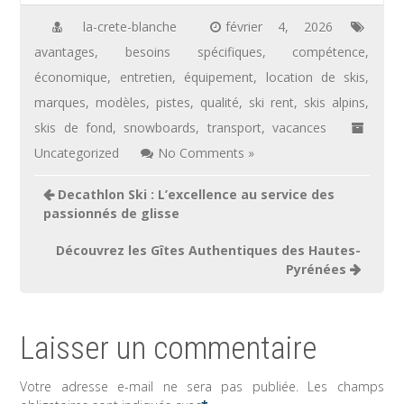
la-crete-blanche
février 4, 2026
avantages
,
besoins spécifiques
,
compétence
,
économique
,
entretien
,
équipement
,
location de skis
,
marques
,
modèles
,
pistes
,
qualité
,
ski rent
,
skis alpins
,
skis de fond
,
snowboards
,
transport
,
vacances
Uncategorized
No Comments »
Navigation
Decathlon Ski : L’excellence au service des
de
passionnés de glisse
l’article
Découvrez les Gîtes Authentiques des Hautes-
Pyrénées
Laisser un commentaire
Votre adresse e-mail ne sera pas publiée.
Les champs