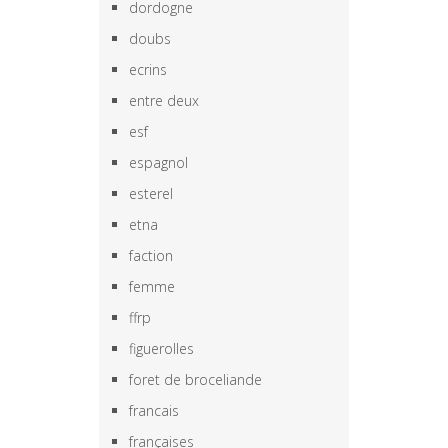
dordogne
doubs
ecrins
entre deux
esf
espagnol
esterel
etna
faction
femme
ffrp
figuerolles
foret de broceliande
francais
françaises