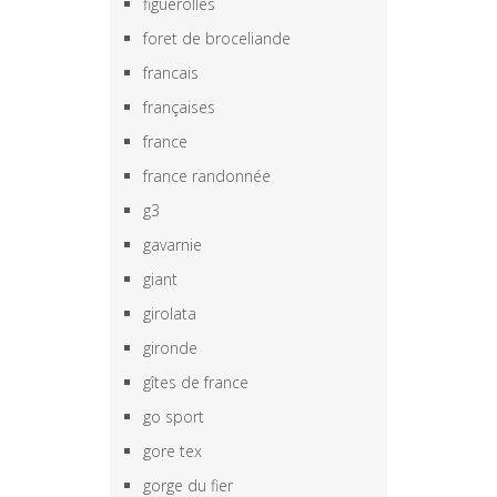
figuerolles
foret de broceliande
francais
françaises
france
france randonnée
g3
gavarnie
giant
girolata
gironde
gîtes de france
go sport
gore tex
gorge du fier