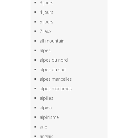
3 jours
4 jours
5 jours
7 laux
all mountain
alpes
alpes du nord
alpes du sud
alpes mancelles
alpes maritimes
alpilles
alpina
alpinisme
ane
anglais