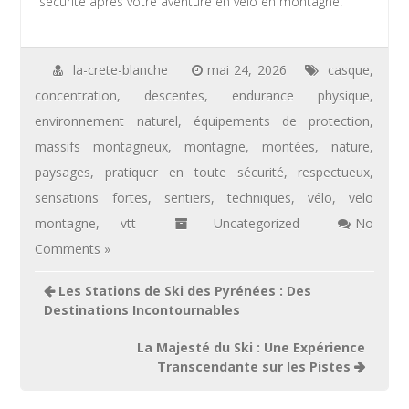
sécurité après votre aventure en vélo en montagne.
la-crete-blanche
mai 24, 2026
casque
,
concentration
,
descentes
,
endurance physique
,
environnement naturel
,
équipements de protection
,
massifs montagneux
,
montagne
,
montées
,
nature
,
paysages
,
pratiquer en toute sécurité
,
respectueux
,
sensations fortes
,
sentiers
,
techniques
,
vélo
,
velo
montagne
,
vtt
Uncategorized
No
Comments »
Navigation
Les Stations de Ski des Pyrénées : Des
de
Destinations Incontournables
l’article
La Majesté du Ski : Une Expérience
Transcendante sur les Pistes