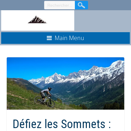
Aller
au
contenu
Main Menu
Défiez les Sommets :