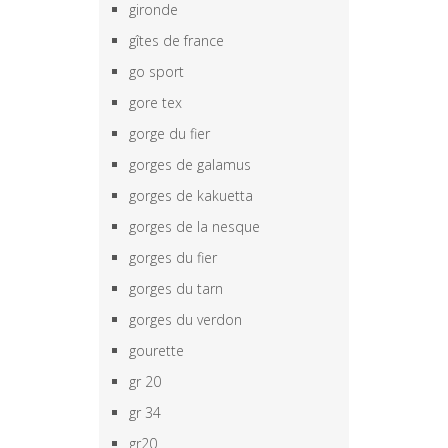
gironde
gîtes de france
go sport
gore tex
gorge du fier
gorges de galamus
gorges de kakuetta
gorges de la nesque
gorges du fier
gorges du tarn
gorges du verdon
gourette
gr 20
gr 34
gr20