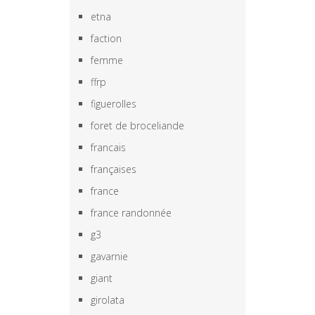
etna
faction
femme
ffrp
figuerolles
foret de broceliande
francais
françaises
france
france randonnée
g3
gavarnie
giant
girolata