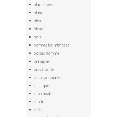
black crows
blanc
bleu
bleue
bois
bormes les mimosas
bottes homme
bretagne
brocéliande
cairn randonnée
calanque
cap canaille
cap frehel
carlit