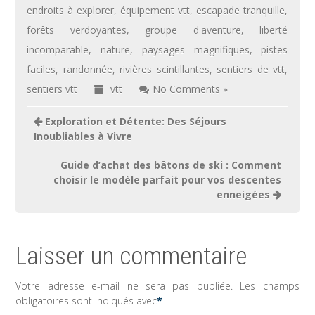
endroits à explorer
,
équipement vtt
,
escapade tranquille
,
forêts verdoyantes
,
groupe d'aventure
,
liberté
incomparable
,
nature
,
paysages magnifiques
,
pistes
faciles
,
randonnée
,
rivières scintillantes
,
sentiers de vtt
,
sentiers vtt
vtt
No Comments »
Navigation
Exploration et Détente: Des Séjours
de
Inoubliables à Vivre
l’article
Guide d’achat des bâtons de ski : Comment
choisir le modèle parfait pour vos descentes
enneigées
Laisser un commentaire
Votre adresse e-mail ne sera pas publiée.
Les champs
obligatoires sont indiqués avec
*