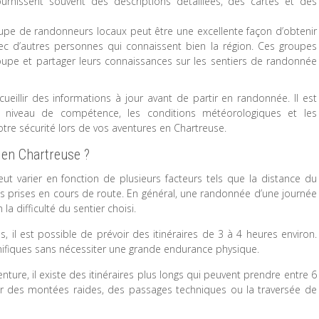
urnissent souvent des descriptions détaillées, des cartes et des
upe de randonneurs locaux peut être une excellente façon d’obtenir
ec d’autres personnes qui connaissent bien la région. Ces groupes
oupe et partager leurs connaissances sur les sentiers de randonnée
ueillir des informations à jour avant de partir en randonnée. Il est
niveau de compétence, les conditions météorologiques et les
re sécurité lors de vos aventures en Chartreuse.
 en Chartreuse ?
 varier en fonction de plusieurs facteurs tels que la distance du
es prises en cours de route. En général, une randonnée d’une journée
a difficulté du sentier choisi.
, il est possible de prévoir des itinéraires de 3 à 4 heures environ.
ifiques sans nécessiter une grande endurance physique.
ture, il existe des itinéraires plus longs qui peuvent prendre entre 6
er des montées raides, des passages techniques ou la traversée de