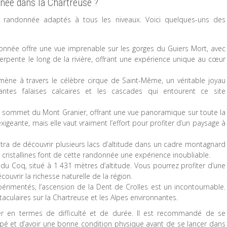
nnée dans la Chartreuse ?
e randonnée adaptés à tous les niveaux. Voici quelques-uns des
onnée offre une vue imprenable sur les gorges du Guiers Mort, avec
erpente le long de la rivière, offrant une expérience unique au cœur
mène à travers le célèbre cirque de Saint-Même, un véritable joyau
antes falaises calcaires et les cascades qui entourent ce site
 sommet du Mont Granier, offrant une vue panoramique sur toute la
igeante, mais elle vaut vraiment l’effort pour profiter d’un paysage à
tra de découvrir plusieurs lacs d’altitude dans un cadre montagnard
 cristallines font de cette randonnée une expérience inoubliable.
 du Coq, situé à 1 431 mètres d’altitude. Vous pourrez profiter d’une
uvrir la richesse naturelle de la région.
érimentés, l’ascension de la Dent de Crolles est un incontournable.
ulaires sur la Chartreuse et les Alpes environnantes.
rier en termes de difficulté et de durée. Il est recommandé de se
quipé et d’avoir une bonne condition physique avant de se lancer dans