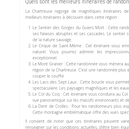
Quels sont les meilleurs itinéraires de rando
La Chartreuse regorge de magnifiques itinéraires d
meilleurs itinéraires à découvrir dans cette région :
Le Sentier des Gorges du Guiers Mort : Cette rand
ses falaises abruptes et ses cascades. Le sentier s
de la nature sauvage.
Le Cirque de Saint-Même : Cet itinéraire vous em
naturel. Vous pourrez admirer les impressionn
exceptionnel.
Le Mont Granier : Cette randonnée vous mènera au
région de la Chartreuse. C’est une randonnée plus ex
couper le souffle.
Les Lacs des Sept Laux : Cette boucle vous permet
spectaculaire. Les paysages magnifiques et les eaux
Le Col du Coq : Cet itinéraire vous conduira au Col
vue panoramique sur les massifs environnants et déco
La Dent de Crolles : Pour les randonneurs plus exp
Cette montagne emblématique offre des vues spectac
Il convient de noter que ces itinéraires peuvent va
renseigner sur les conditions actuelles, d’être bien é