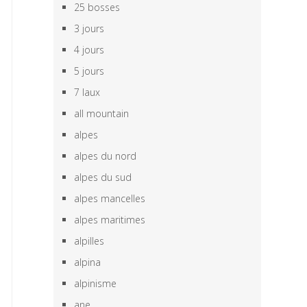
25 bosses
3 jours
4 jours
5 jours
7 laux
all mountain
alpes
alpes du nord
alpes du sud
alpes mancelles
alpes maritimes
alpilles
alpina
alpinisme
ane