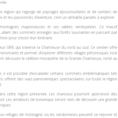
nnée
une région qui regorge de paysages époustouflants et de sentiers de
et les passionnés d’aventure, c’est un véritable paradis à explorer.
 montagnes majestueuses et ses vallées verdoyantes. Ce massif
, allant des sommets enneigés aux forêts luxuriantes en passant par
oix pour choisir leur itinéraire.
meux GR9, qui traverse la Chartreuse du nord au sud. Ce sentier offre
ronnants et permet d’explorer différents villages pittoresques tout
t découvrir le célèbre monastère de la Grande Chartreuse, niché au
e, il est possible d’escalader certains sommets emblématiques tels
s offrent des vues panoramiques spectaculaires sur toute la région
t.
dans cette région préservée. Les chanceux pourront apercevoir des
ol. Les amateurs de botanique seront ravis de découvrir une grande
miques.
ux refuges de montagne, où les randonneurs peuvent se reposer et