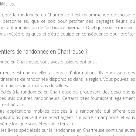
fficiles.
r pour la randonnée en Chartreuse. Il est recommandé de choisir le
ersonnelles, que ce soit pour profiter des paysages fleuris du
leurs automnales ou de l’ambiance hivernale. Quel que soit le moment
tions météorologiques et d’être équipé en conséquence pour profiter
sentiers de randonnée en Chartreuse ?
nnée en Chartreuse, vous avez plusieurs options :
rtreuse est une excellente source d’informations. Ils fournissent des
s itinéraires de randonnée disponibles dans la région. Vous pouvez les
obtenir des informations détaillées.
eb dédiés à la randonnée en Chartreuse qui proposent des descriptions
 des avis d’autres randonneurs. Certains sites fournissent également
re itinéraire.
eurs applications mobiles dédiées à la randonnée qui offrent des
applications peuvent être téléchargées sur votre smartphone et vous
ême lorsque vous êtes sur le terrain.
t les livres spécialisés sur la randonnée en Chartreuse sont une autre