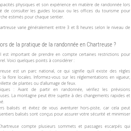
apacités physiques et son expérience en matière de randonnée lors
dé de consulter les guides locaux ou les offices du tourisme pour
rche estimés pour chaque sentier.
treuse varie généralement entre 3 et 8 heures selon le niveau de
lors de la pratique de la randonnée en Chartreuse ?
il est important de prendre en compte certaines restrictions pour
rel. Voici quelques points à considérer :
euse est un parc national, ce qui signifie qu’il existe des règles
 la flore locales. Informez-vous sur les réglementations en vigueur,
lette de plantes ou d’allumage de feux.
iques : Avant de partir en randonnée, vérifiez les prévisions
reuses. La montagne peut être sujette à des changements rapides et
mé.
iers balisés et évitez de vous aventurer hors-piste, car cela peut
entiers balisés sont conçus pour assurer votre sécurité et minimiser
Chartreuse compte plusieurs sommets et passages escarpés qui