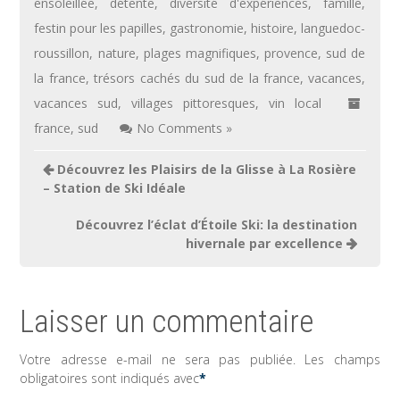
ensoleillée
,
détente
,
diversité d'expériences
,
famille
,
festin pour les papilles
,
gastronomie
,
histoire
,
languedoc-
roussillon
,
nature
,
plages magnifiques
,
provence
,
sud de
la france
,
trésors cachés du sud de la france
,
vacances
,
vacances sud
,
villages pittoresques
,
vin local
france
,
sud
No Comments »
Navigation
Découvrez les Plaisirs de la Glisse à La Rosière
de
– Station de Ski Idéale
l’article
Découvrez l’éclat d’Étoile Ski: la destination
hivernale par excellence
Laisser un commentaire
Votre adresse e-mail ne sera pas publiée.
Les champs
obligatoires sont indiqués avec
*