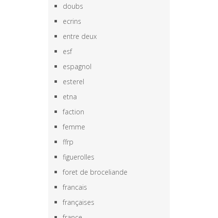
doubs
ecrins
entre deux
esf
espagnol
esterel
etna
faction
femme
ffrp
figuerolles
foret de broceliande
francais
françaises
france