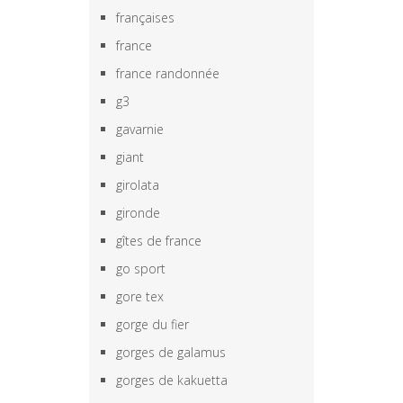
françaises
france
france randonnée
g3
gavarnie
giant
girolata
gironde
gîtes de france
go sport
gore tex
gorge du fier
gorges de galamus
gorges de kakuetta