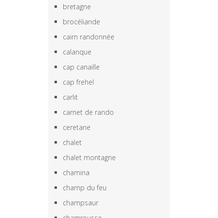
bretagne
brocéliande
cairn randonnée
calanque
cap canaille
cap frehel
carlit
carnet de rando
ceretane
chalet
chalet montagne
chamina
champ du feu
champsaur
chamrousse