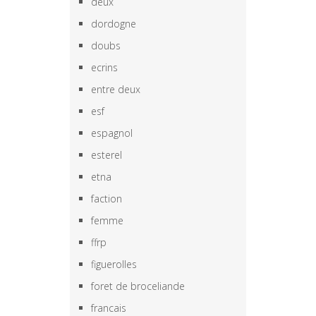
deux
dordogne
doubs
ecrins
entre deux
esf
espagnol
esterel
etna
faction
femme
ffrp
figuerolles
foret de broceliande
francais