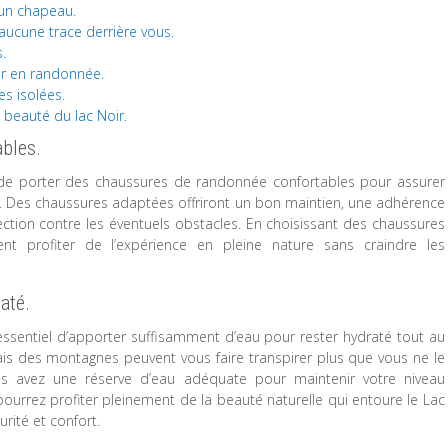
 un chapeau.
 aucune trace derrière vous.
.
tir en randonnée.
es isolées.
 beauté du lac Noir.
bles.
l de porter des chaussures de randonnée confortables pour assurer
rs. Des chaussures adaptées offriront un bon maintien, une adhérence
ection contre les éventuels obstacles. En choisissant des chaussures
t profiter de l’expérience en pleine nature sans craindre les
até.
essentiel d’apporter suffisamment d’eau pour rester hydraté tout au
frais des montagnes peuvent vous faire transpirer plus que vous ne le
us avez une réserve d’eau adéquate pour maintenir votre niveau
pourrez profiter pleinement de la beauté naturelle qui entoure le Lac
rité et confort.