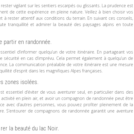
rester vigilant sur les sentiers escarpés ou glissants. La prudence est
ment de cette expérience en pleine nature. Veillez à bien choisir vos
 à rester attentif aux conditions du terrain. En suivant ces conseils,
ute tranquillité et admirer la beauté des paysages alpins en toute
de partir en randonnée.
essentiel d’informer quelqu’un de votre itinéraire. En partageant vos
re sécurité en cas d’imprévu. Cela permet également à quelqu’un de
ance. La communication préalable de votre itinéraire est une mesure
illité d’esprit dans les magnifiques Alpes françaises.
es zones isolées.
st essentiel d’éviter de vous aventurer seul, en particulier dans des
e activité en plein air, et avoir un compagnon de randonnée peut être
nce avec d’autres personnes, vous pouvez profiter pleinement de la
être. S’entourer de compagnons de randonnée garantit une aventure
rer la beauté du lac Noir.