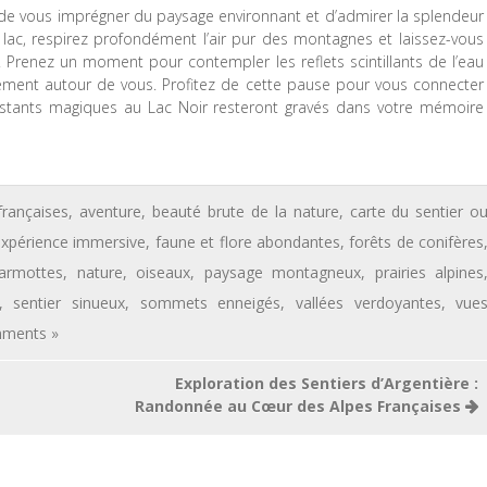
de vous imprégner du paysage environnant et d’admirer la splendeur
u lac, respirez profondément l’air pur des montagnes et laissez-vous
it. Prenez un moment pour contempler les reflets scintillants de l’eau
ement autour de vous. Profitez de cette pause pour vous connecter
 instants magiques au Lac Noir resteront gravés dans votre mémoire
françaises
,
aventure
,
beauté brute de la nature
,
carte du sentier o
xpérience immersive
,
faune et flore abondantes
,
forêts de conifères
armottes
,
nature
,
oiseaux
,
paysage montagneux
,
prairies alpines
,
sentier sinueux
,
sommets enneigés
,
vallées verdoyantes
,
vue
ments »
Exploration des Sentiers d’Argentière :
Randonnée au Cœur des Alpes Françaises