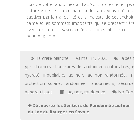
Lors de votre randonnée au Lac Noir, prenez le temps 
naturelle de ce lieu enchanteur. Installez-vous près d
captiver par la tranquillité et la majesté de cet endro
calme et les sommets imposants qui se dressent fièr
avec la nature et savourer l’instant présent, car ces
pour longtemps.
la-crete-blanche
mai 11, 2025
alpes 
gps
,
chamois
,
chaussures de randonnée confortables
,
e
hydraté
,
inoubliable
,
lac noir
,
lac noir randonnée
,
m
protection solaire
,
randonnée
,
randonneurs
,
sécurité
panoramiques
lac
,
noir
,
randonnee
No Com
Navigation
Découvrez les Sentiers de Randonnée autour
de
du Lac du Bourget en Savoie
l’article