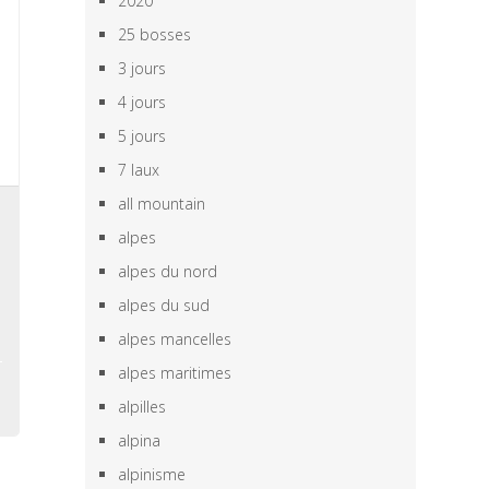
2020
25 bosses
3 jours
4 jours
5 jours
7 laux
all mountain
u
alpes
,
alpes du nord
,
s
alpes du sud
alpes mancelles
alpes maritimes
alpilles
alpina
alpinisme