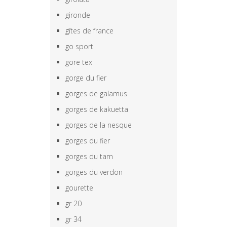
gironde
gîtes de france
go sport
gore tex
gorge du fier
gorges de galamus
gorges de kakuetta
gorges de la nesque
gorges du fier
gorges du tarn
gorges du verdon
gourette
gr 20
gr 34