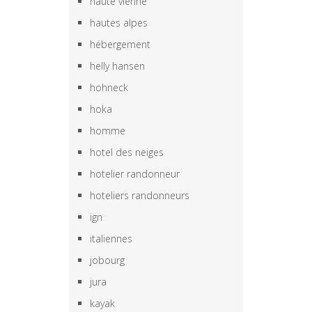
haute vienne
hautes alpes
hébergement
helly hansen
hohneck
hoka
homme
hotel des neiges
hotelier randonneur
hoteliers randonneurs
ign
italiennes
jobourg
jura
kayak