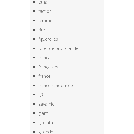
etna
faction
femme
ffrp
figuerolles
foret de broceliande
francais
françaises
france
france randonnée
g3
gavarnie
giant
girolata
gironde