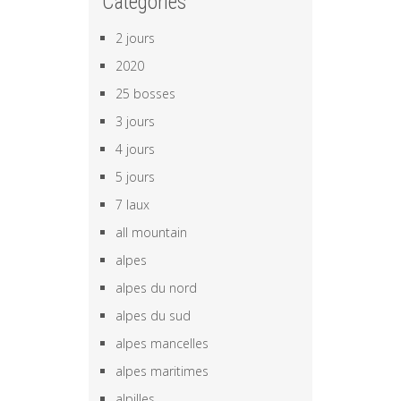
Categories
2 jours
2020
25 bosses
3 jours
4 jours
5 jours
7 laux
all mountain
alpes
alpes du nord
alpes du sud
alpes mancelles
alpes maritimes
alpilles