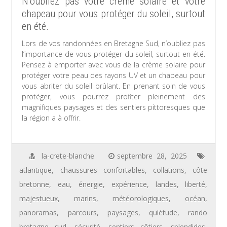
N’oubliez pas votre crème solaire et votre
chapeau pour vous protéger du soleil, surtout
en été.
Lors de vos randonnées en Bretagne Sud, n’oubliez pas
l’importance de vous protéger du soleil, surtout en été.
Pensez à emporter avec vous de la crème solaire pour
protéger votre peau des rayons UV et un chapeau pour
vous abriter du soleil brûlant. En prenant soin de vous
protéger, vous pourrez profiter pleinement des
magnifiques paysages et des sentiers pittoresques que
la région a à offrir.
la-crete-blanche
septembre 28, 2025
atlantique
,
chaussures confortables
,
collations
,
côte
bretonne
,
eau
,
énergie
,
expérience
,
landes
,
liberté
,
majestueux
,
marins
,
météorologiques
,
océan
,
panoramas
,
parcours
,
paysages
,
quiétude
,
rando
bretagne sud
,
sécurité
,
sentiers côtiers
,
splendides
,