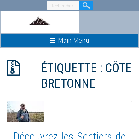
Aller
au
contenu
Main Menu
ÉTIQUETTE :
CÔTE
BRETONNE
Découvrez les Sentiers de