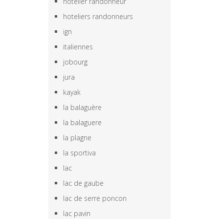
hotelier randonneur
hoteliers randonneurs
ign
italiennes
jobourg
jura
kayak
la balaguère
la balaguere
la plagne
la sportiva
lac
lac de gaube
lac de serre poncon
lac pavin