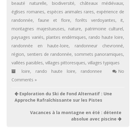
beauté naturelle
,
biodiversité
,
châteaux médiévaux
,
églises romanes
,
espèces animales rares
,
expérience de
randonnée
,
faune et flore
,
forêts verdoyantes
,
it
,
montagnes majestueuses
,
nature
,
patrimoine culturel
,
paysages variés
,
plantes endémiques
,
rando haute loire
,
randonnée en haute-loire
,
randonneur chevronné
,
région
,
sentiers de randonnée
,
sommets panoramiques
,
vallées paisibles
,
villages pittoresques
,
villages typiques
loire
,
rando haute loire
,
randonnee
No
Comments »
Navigation
Exploration du Ski de Fond Alternatif : Une
de
Approche Rafraîchissante sur les Pistes
l’article
Vacances à la montagne en été : détente
absolue avec piscine