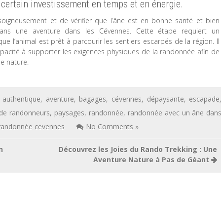
 certain investissement en temps et en énergie.
soigneusement et de vérifier que l’âne est en bonne santé et bien
ans une aventure dans les Cévennes. Cette étape requiert un
e l’animal est prêt à parcourir les sentiers escarpés de la région. Il
 capacité à supporter les exigences physiques de la randonnée afin de
e nature.
,
authentique
,
aventure
,
bagages
,
cévennes
,
dépaysante
,
escapade
 de randonneurs
,
paysages
,
randonnée
,
randonnée avec un âne dan
randonnée cevennes
No Comments »
n
Découvrez les Joies du Rando Trekking : Une
Aventure Nature à Pas de Géant