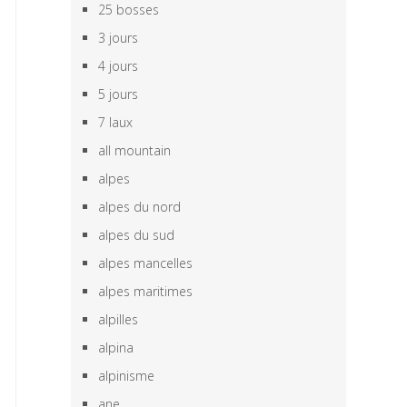
25 bosses
3 jours
4 jours
5 jours
7 laux
all mountain
alpes
alpes du nord
alpes du sud
alpes mancelles
alpes maritimes
alpilles
alpina
alpinisme
ane