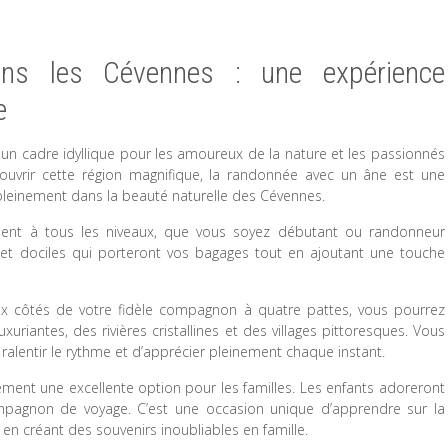
s les Cévennes : une expérience
e
t un cadre idyllique pour les amoureux de la nature et les passionnés
vrir cette région magnifique, la randonnée avec un âne est une
leinement dans la beauté naturelle des Cévennes.
ient à tous les niveaux, que vous soyez débutant ou randonneur
et dociles qui porteront vos bagages tout en ajoutant une touche
ux côtés de votre fidèle compagnon à quatre pattes, vous pourrez
uriantes, des rivières cristallines et des villages pittoresques. Vous
ralentir le rythme et d’apprécier pleinement chaque instant.
ent une excellente option pour les familles. Les enfants adoreront
ompagnon de voyage. C’est une occasion unique d’apprendre sur la
 en créant des souvenirs inoubliables en famille.