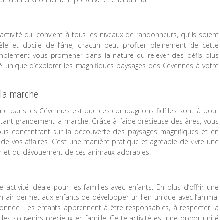
ivité qui convient à tous les niveaux de randonneurs, qu’ils soient
le et docile de l’âne, chacun peut profiter pleinement de cette
implement vous promener dans la nature ou relever des défis plus
é unique d’explorer les magnifiques paysages des Cévennes à votre
 la marche
âne dans les Cévennes est que ces compagnons fidèles sont là pour
ilitant grandement la marche. Grâce à l’aide précieuse des ânes, vous
ous concentrant sur la découverte des paysages magnifiques et en
e vos affaires. C’est une manière pratique et agréable de vivre une
ien et du dévouement de ces animaux adorables.
tivité idéale pour les familles avec enfants. En plus d’offrir une
in air permet aux enfants de développer un lien unique avec l’animal
donnée. Les enfants apprennent à être responsables, à respecter la
des souvenirs précieux en famille. Cette activité est une opportunité