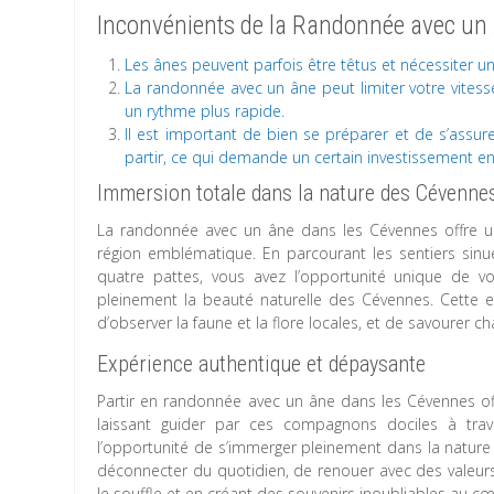
Inconvénients de la Randonnée avec un
Les ânes peuvent parfois être têtus et nécessiter u
La randonnée avec un âne peut limiter votre vites
un rythme plus rapide.
Il est important de bien se préparer et de s’assu
partir, ce qui demande un certain investissement e
Immersion totale dans la nature des Cévenne
La randonnée avec un âne dans les Cévennes offre u
région emblématique. En parcourant les sentiers sin
quatre pattes, vous avez l’opportunité unique de v
pleinement la beauté naturelle des Cévennes. Cette 
d’observer la faune et la flore locales, et de savourer
Expérience authentique et dépaysante
Partir en randonnée avec un âne dans les Cévennes o
laissant guider par ces compagnons dociles à trave
l’opportunité de s’immerger pleinement dans la natur
déconnecter du quotidien, de renouer avec des valeurs
le souffle et en créant des souvenirs inoubliables au 