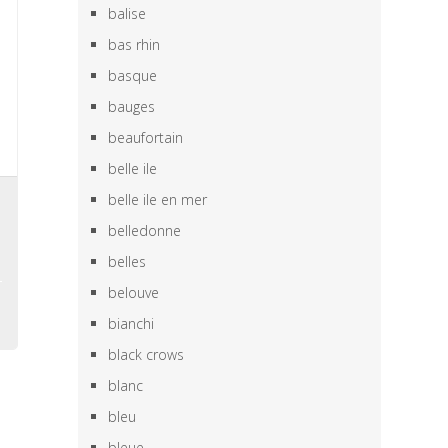
balise
bas rhin
basque
bauges
beaufortain
belle ile
belle ile en mer
,
s
belledonne
belles
belouve
bianchi
black crows
blanc
bleu
bleue