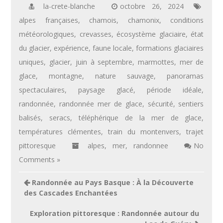
la-crete-blanche
octobre 26, 2024
alpes françaises
,
chamois
,
chamonix
,
conditions
météorologiques
,
crevasses
,
écosystème glaciaire
,
état
du glacier
,
expérience
,
faune locale
,
formations glaciaires
uniques
,
glacier
,
juin à septembre
,
marmottes
,
mer de
glace
,
montagne
,
nature sauvage
,
panoramas
spectaculaires
,
paysage glacé
,
période idéale
,
randonnée
,
randonnée mer de glace
,
sécurité
,
sentiers
balisés
,
seracs
,
téléphérique de la mer de glace
,
températures clémentes
,
train du montenvers
,
trajet
pittoresque
alpes
,
mer
,
randonnee
No
Comments »
Navigation
Randonnée au Pays Basque : À la Découverte
de
des Cascades Enchantées
l’article
Exploration pittoresque : Randonnée autour du