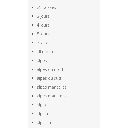
25 bosses
3 jours
4 jours
5 jours
7 laux
all mountain
alpes
alpes du nord
alpes du sud
alpes mancelles
alpes maritimes
alpilles
alpina
alpinisme