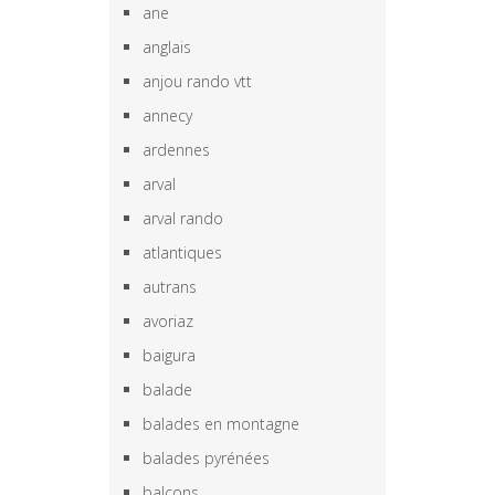
ane
anglais
anjou rando vtt
annecy
ardennes
arval
arval rando
atlantiques
autrans
avoriaz
baigura
balade
balades en montagne
balades pyrénées
balcons