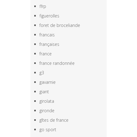
ffrp
figuerolles
foret de broceliande
francais
françaises
france
france randonnée
g3
gavarnie
giant
girolata
gironde
gîtes de france
go sport