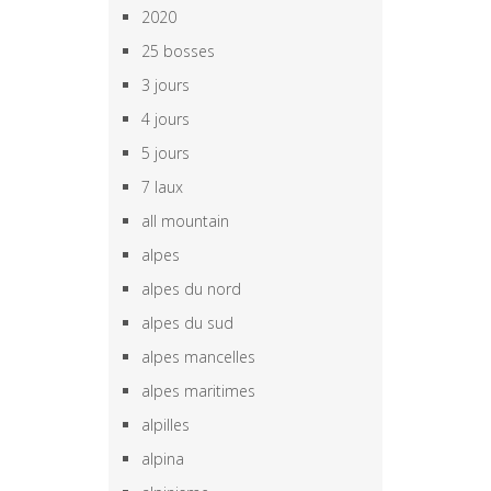
2020
25 bosses
3 jours
4 jours
5 jours
7 laux
all mountain
alpes
alpes du nord
alpes du sud
alpes mancelles
alpes maritimes
alpilles
alpina