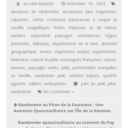
la-crete-blanche
novembre 10, 2023
amateurs de randonnée
,
ascensions plus exigeantes
,
capacités
,
crêtes rocheuses panoramas à couper le
souffle magnifiques forêts d'épicéas et de hêtres
sentiers serpentent paysages enchanteurs région
préservée
,
débutant
,
département de la loire
,
diversité
géographique
,
envies
,
expérience unique
,
expérimenté
,
itinéraires
,
massif du pilat
,
montagnes françaises
,
nature
,
niveaux
,
paysages variés
,
pilat
,
promenades tranquilles
en famille
,
randonnée pilat
,
sentiers balisés
,
sportifs
aguerris
,
vallées verdoyantes
parc du pilat
,
pilat
,
randonnee
No Comments »
Navigation
Randonnée au Piton de la Fournaise : Une
de
Aventure Époustouflante sur l’Île de la Réunion
l’article
Randonnée époustouflante au sommet du Puy