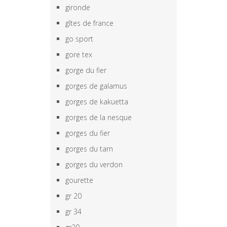
gironde
gîtes de france
go sport
gore tex
gorge du fier
gorges de galamus
gorges de kakuetta
gorges de la nesque
gorges du fier
gorges du tarn
gorges du verdon
gourette
gr 20
gr 34