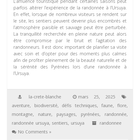
L’affluence touristique pendant certaines saisons peut
parfois altérer l’expérience de la randonnée à l’Ursuya.
En effet, lorsque de nombreux visiteurs se rendent sur
le site, les sentiers peuvent devenir plus encombrés et
l’atmosphère paisible et sauvage peut être perturbée.
La tranquillité recherchée en pleine nature peut alors
être compromise par le bruit et l’agitation des
randonneurs. Il est donc important de planifier sa visite
avec soin et d’opter pour des moments plus calmes
afin de profiter pleinement de la beauté naturelle et de
la sérénité des Pyrénées lors d’une randonnée à
l’Ursuya.
la-crete-blanche
mars 25, 2025
aventure
,
biodiversité
,
défis techniques
,
faune
,
flore
,
montagne
,
nature
,
paysages
,
pyrénées
,
randonnée
,
randonnée ursuya
,
sentiers
,
ursuya
randonnee
No Comments »