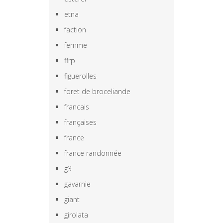
etna
faction
femme
ffrp
figuerolles
foret de broceliande
francais
françaises
france
france randonnée
g3
gavarnie
giant
girolata