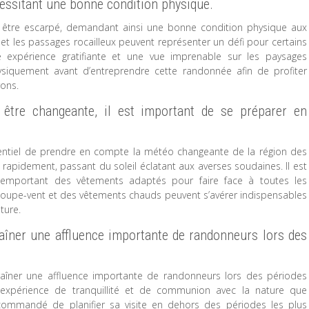
cessitant une bonne condition physique.
 être escarpé, demandant ainsi une bonne condition physique aux
t les passages rocailleux peuvent représenter un défi pour certains
 expérience gratifiante et une vue imprenable sur les paysages
siquement avant d’entreprendre cette randonnée afin de profiter
rons.
être changeante, il est important de se préparer en
sentiel de prendre en compte la météo changeante de la région des
rapidement, passant du soleil éclatant aux averses soudaines. Il est
emportant des vêtements adaptés pour faire face à toutes les
 coupe-vent et des vêtements chauds peuvent s’avérer indispensables
ture.
aîner une affluence importante de randonneurs lors des
raîner une affluence importante de randonneurs lors des périodes
r l’expérience de tranquillité et de communion avec la nature que
ecommandé de planifier sa visite en dehors des périodes les plus