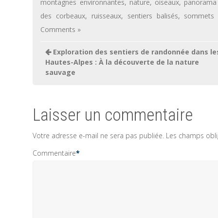
montagnes environnantes
,
nature
,
oiseaux
,
panorama 
des corbeaux
,
ruisseaux
,
sentiers balisés
,
sommets 
Comments »
Navigation
Exploration des sentiers de randonnée dans le
de
Hautes-Alpes : À la découverte de la nature
sauvage
l’article
Laisser un commentaire
Votre adresse e-mail ne sera pas publiée.
Les champs obli
Commentaire
*