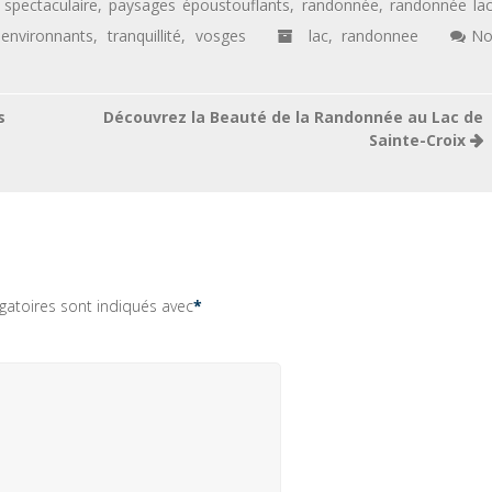
spectaculaire
,
paysages époustouflants
,
randonnée
,
randonnée la
environnants
,
tranquillité
,
vosges
lac
,
randonnee
N
s
Découvrez la Beauté de la Randonnée au Lac de
Sainte-Croix
gatoires sont indiqués avec
*