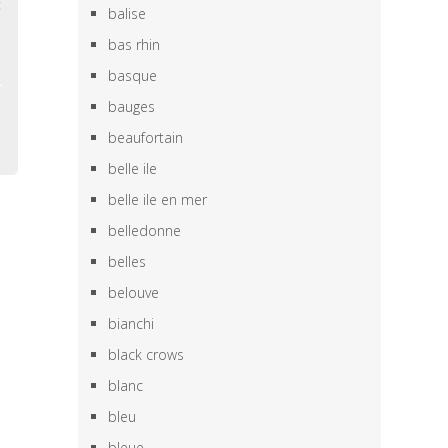
c
balise
o
bas rhin
basque
bauges
beaufortain
belle ile
belle ile en mer
belledonne
belles
belouve
bianchi
black crows
blanc
bleu
bleue