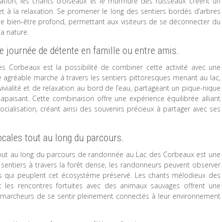
étation, les chants d’oiseaux et le murmure des ruisseaux créent un
t à la relaxation. Se promener le long des sentiers bordés d’arbres
de bien-être profond, permettant aux visiteurs de se déconnecter du
a nature.
e journée de détente en famille ou entre amis.
 Corbeaux est la possibilité de combiner cette activité avec une
 agréable marche à travers les sentiers pittoresques menant au lac,
ialité et de relaxation au bord de l’eau, partageant un pique-nique
paisant. Cette combinaison offre une expérience équilibrée alliant
socialisation, créant ainsi des souvenirs précieux à partager avec ses
locales tout au long du parcours.
s tout au long du parcours de randonnée au Lac des Corbeaux est une
es sentiers à travers la forêt dense, les randonneurs peuvent observer
es qui peuplent cet écosystème préservé. Les chants mélodieux des
et les rencontres fortuites avec des animaux sauvages offrent une
x marcheurs de se sentir pleinement connectés à leur environnement