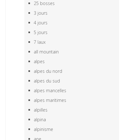
25 bosses
3 jours
4 jours
5 jours
7 laux
all mountain
alpes
alpes du nord
alpes du sud
alpes mancelles
alpes maritimes
alpilles
alpina
alpinisme
ane