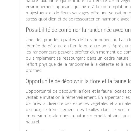
nature luxuriante qui l’entoure. La densité de la vég
environnement apaisant qui invite à la contemplation e
majestueux et de fleurs sauvages offre une sensation 
stress quotidien et de se ressourcer en harmonie avec l
Possibilité de combiner la randonnée avec un
Une des grandes qualités de la randonnée au Lac des
journée de détente en famille ou entre amis. Après une
les randonneurs peuvent profiter d’un moment de conviv
ou simplement se ressourçant dans un cadre naturel a
l’effort physique de la randonnée à la détente et à la 
proches.
Opportunité de découvrir la flore et la faune 
L’opportunité de découvrir la flore et la faune locale
véritable invitation à l’émerveillement. En arpentant l
de près la diversité des espèces végétales et animal
oiseaux, le frémissement des feuilles dans le vent 
immersion totale dans la nature, permettant ainsi au
naturel.