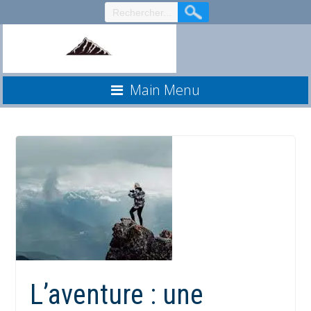
Aller
au
contenu
Main Menu
L’aventure : une