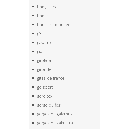
françaises
france
france randonnée
g3
gavarnie
giant
girolata
gironde
gîtes de france
go sport
gore tex
gorge du fier
gorges de galamus
gorges de kakuetta