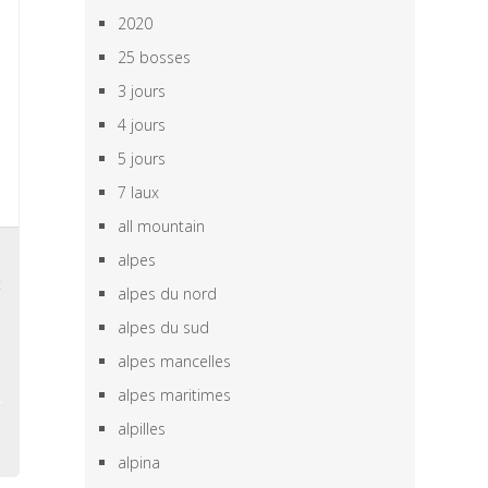
2020
25 bosses
3 jours
4 jours
5 jours
7 laux
all mountain
s
alpes
t
alpes du nord
,
alpes du sud
alpes mancelles
alpes maritimes
alpilles
alpina