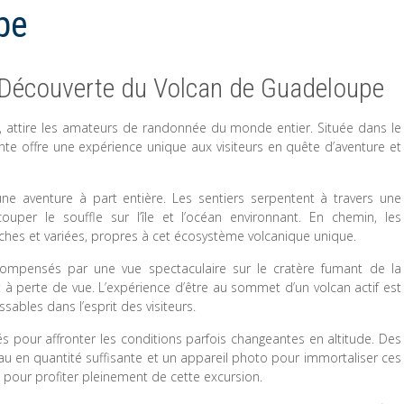
pe
a Découverte du Volcan de Guadeloupe
e, attire les amateurs de randonnée du monde entier. Située dans le
e offre une expérience unique aux visiteurs en quête d’aventure et
e aventure à part entière. Les sentiers serpentent à travers une
uper le souffle sur l’île et l’océan environnant. En chemin, les
ches et variées, propres à cet écosystème volcanique unique.
ompensés par une vue spectaculaire sur le cratère fumant de la
t à perte de vue. L’expérience d’être au sommet d’un volcan actif est
sables dans l’esprit des visiteurs.
 pour affronter les conditions parfois changeantes en altitude. Des
u en quantité suffisante et un appareil photo pour immortaliser ces
our profiter pleinement de cette excursion.