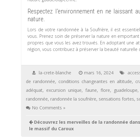
Respectez l’environnement en ne laissant a
nature.
Lors de votre randonnée à la Soufrière, il est essenti
vous. Prenez soin de préserver la nature en emportant a
propres que vous les avez trouvés. En adoptant une att
région, vous contribuez à préserver la beauté naturelle 
la-crete-blanche
mars 16, 2024
access
de randonnée
,
conditions changeantes en altitude
,
cr
adéquat
,
excursion unique
,
faune
,
flore
,
guadeloupe
randonnée
,
randonnée la soufrière
,
sensations fortes
,
s
No Comments »
Navigation
Découvrez les merveilles de la randonnée dan
de
le massif du Caroux
l’article