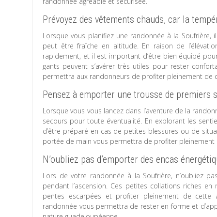
randonnée agréable et sécurisée.
Prévoyez des vêtements chauds, car la tempéra
Lorsque vous planifiez une randonnée à la Soufrière, i
peut être fraîche en altitude. En raison de l’élévatio
rapidement, et il est important d’être bien équipé po
gants peuvent s’avérer très utiles pour rester confo
permettra aux randonneurs de profiter pleinement de ce
Pensez à emporter une trousse de premiers s
Lorsque vous vous lancez dans l’aventure de la randonn
secours pour toute éventualité. En explorant les sentier
d’être préparé en cas de petites blessures ou de situ
portée de main vous permettra de profiter pleinement de
N’oubliez pas d’emporter des encas énergétiq
Lors de votre randonnée à la Soufrière, n’oubliez p
pendant l’ascension. Ces petites collations riches en 
pentes escarpées et profiter pleinement de cette 
randonnée vous permettra de rester en forme et d’appr
nature guadeloupéenne.