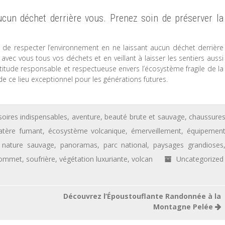
ucun déchet derrière vous. Prenez soin de préserver la
el de respecter l’environnement en ne laissant aucun déchet derrière
vec vous tous vos déchets et en veillant à laisser les sentiers aussi
itude responsable et respectueuse envers l’écosystème fragile de la
de ce lieu exceptionnel pour les générations futures.
oires indispensables
,
aventure
,
beauté brute et sauvage
,
chaussure
atère fumant
,
écosystème volcanique
,
émerveillement
,
équipemen
,
nature sauvage
,
panoramas
,
parc national
,
paysages grandioses
ommet
,
soufrière
,
végétation luxuriante
,
volcan
Uncategorized
s
Découvrez l’Époustouflante Randonnée à la
Montagne Pelée