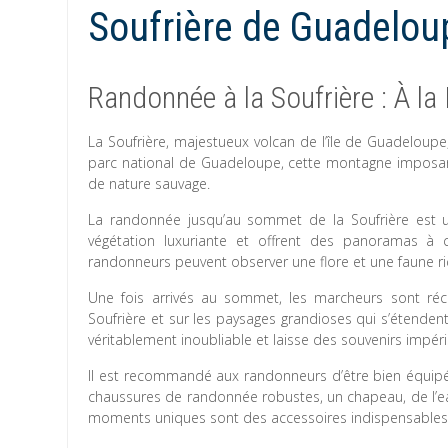
Soufrière de Guadelou
Randonnée à la Soufrière : À l
La Soufrière, majestueux volcan de l’île de Guadeloup
parc national de Guadeloupe, cette montagne imposant
de nature sauvage.
La randonnée jusqu’au sommet de la Soufrière est un
végétation luxuriante et offrent des panoramas à co
randonneurs peuvent observer une flore et une faune ri
Une fois arrivés au sommet, les marcheurs sont réc
Soufrière et sur les paysages grandioses qui s’étenden
véritablement inoubliable et laisse des souvenirs impéris
Il est recommandé aux randonneurs d’être bien équipés
chaussures de randonnée robustes, un chapeau, de l’ea
moments uniques sont des accessoires indispensables p