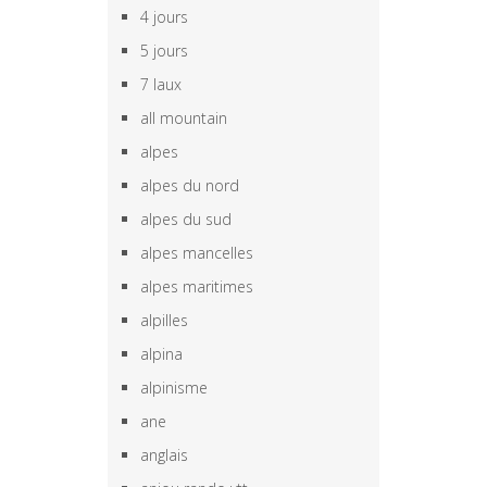
4 jours
5 jours
7 laux
all mountain
alpes
alpes du nord
alpes du sud
alpes mancelles
alpes maritimes
alpilles
alpina
alpinisme
ane
anglais