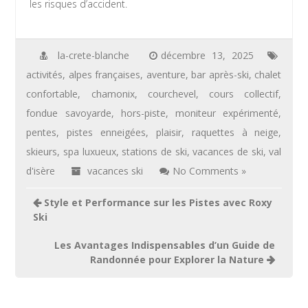
les risques d’accident.
la-crete-blanche
décembre 13, 2025
activités
,
alpes françaises
,
aventure
,
bar après-ski
,
chalet
confortable
,
chamonix
,
courchevel
,
cours collectif
,
fondue savoyarde
,
hors-piste
,
moniteur expérimenté
,
pentes
,
pistes enneigées
,
plaisir
,
raquettes à neige
,
skieurs
,
spa luxueux
,
stations de ski
,
vacances de ski
,
val
d'isère
vacances ski
No Comments »
Navigation
Style et Performance sur les Pistes avec Roxy
de
Ski
l’article
Les Avantages Indispensables d’un Guide de
Randonnée pour Explorer la Nature