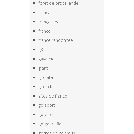
foret de broceliande
francais
françaises
france
france randonnée
g3
gavarnie
giant
girolata
gironde
gîtes de france
go sport
gore tex
gorge du fier
gorges de galamus