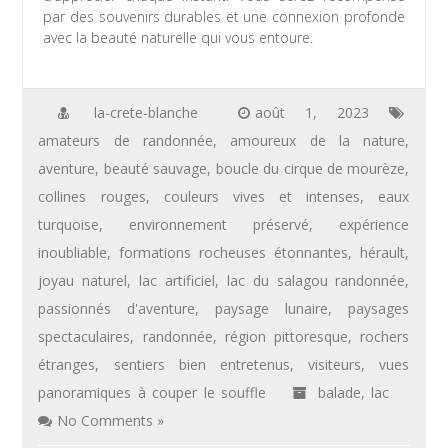
par des souvenirs durables et une connexion profonde
avec la beauté naturelle qui vous entoure.
la-crete-blanche
août 1, 2023
amateurs de randonnée
,
amoureux de la nature
,
aventure
,
beauté sauvage
,
boucle du cirque de mourèze
,
collines rouges
,
couleurs vives et intenses
,
eaux
turquoise
,
environnement préservé
,
expérience
inoubliable
,
formations rocheuses étonnantes
,
hérault
,
joyau naturel
,
lac artificiel
,
lac du salagou randonnée
,
passionnés d'aventure
,
paysage lunaire
,
paysages
spectaculaires
,
randonnée
,
région pittoresque
,
rochers
étranges
,
sentiers bien entretenus
,
visiteurs
,
vues
panoramiques à couper le souffle
balade
,
lac
No Comments »