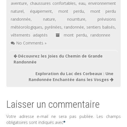
aventure
,
chaussures confortables
,
eau
,
environnement
naturel
,
équipement
,
mont perdu
,
mont perdu
randonnée
,
nature
,
nourriture
,
prévisions
météorologiques
,
pyrénées
,
randonnée
,
sentiers balisés
,
vêtements adaptés
mont perdu
,
randonnee
No Comments »
Navigation
Découvrez les Joies du Chemin de Grande
de
Randonnée
l’article
Exploration du Lac des Corbeaux : Une
Randonnée Enchantée dans les Vosges
Laisser un commentaire
Votre adresse e-mail ne sera pas publiée.
Les champs
obligatoires sont indiqués avec
*