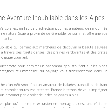
e Aventure Inoubliable dans les Alpes
rcors, est un lieu de prédilection pour les amateurs de randonnée
ine nature. Situé à proximité de Grenoble, ce sommet offre une vue
onnants.
ubliable qui permet aux marcheurs de découvrir la beauté sauvage
 à travers des forêts denses, des prairies verdoyantes et des crêtes
à chaque tournant.
oucherotte pour admirer un panorama époustouflant sur les Alpes
montagnes et l’immensité du paysage vous transporteront dans un
e d’un défi sportif ou un amateur de balades tranquilles désirant
ura combler toutes vos attentes. Prenez le temps de vous imprégner
ous envoûter par la splendeur des paysages alpins.
n plus qu’une simple excursion en montagne ; c’est une véritable