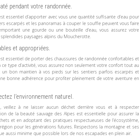
raté pendant votre randonnée.
t essentiel d’apporter avec vous une quantité suffisante d’eau pour
iers escarpés et les panoramas à couper le souffle peuvent vous faire
n emportant une gourde ou une bouteille d’eau, vous assurez votre
s splendides paysages alpins du Moucherotte.
bles et appropriées.
st essentiel de porter des chaussures de randonnée confortables et
ce type d’activité, vous assurez non seulement votre confort tout au
t un bon maintien à vos pieds sur les sentiers parfois escarpés et
 une bonne adhérence pour profiter pleinement de votre aventure en
ectez l’environnement naturel.
veillez à ne laisser aucun déchet derrière vous et à respecter
tion de la beauté sauvage des Alpes est essentielle pour assurer la
chets et en adoptant des pratiques respectueuses de l’écosystème,
a région pour les générations futures. Respectons la montagne et ses
ique aussi minime que possible lors de nos escapades en plein air.