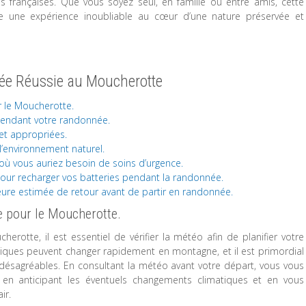
 françaises. Que vous soyez seul, en famille ou entre amis, cette
 une expérience inoubliable au cœur d’une nature préservée et
née Réussie au Moucherotte
r le Moucherotte.
pendant votre randonnée.
et appropriées.
l’environnement naturel.
ù vous auriez besoin de soins d’urgence.
our recharger vos batteries pendant la randonnée.
heure estimée de retour avant de partir en randonnée.
ée pour le Moucherotte.
otte, il est essentiel de vérifier la météo afin de planifier votre
giques peuvent changer rapidement en montagne, et il est primordial
s désagréables. En consultant la météo avant votre départ, vous vous
en anticipant les éventuels changements climatiques et en vous
ir.