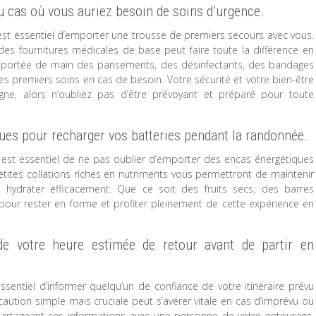
 cas où vous auriez besoin de soins d’urgence.
st essentiel d’emporter une trousse de premiers secours avec vous.
es fournitures médicales de base peut faire toute la différence en
r à portée de main des pansements, des désinfectants, des bandages
les premiers soins en cas de besoin. Votre sécurité et votre bien-être
ne, alors n’oubliez pas d’être prévoyant et préparé pour toute
ues pour recharger vos batteries pendant la randonnée.
est essentiel de ne pas oublier d’emporter des encas énergétiques
etites collations riches en nutriments vous permettront de maintenir
hydrater efficacement. Que ce soit des fruits secs, des barres
 pour rester en forme et profiter pleinement de cette expérience en
 de votre heure estimée de retour avant de partir en
sentiel d’informer quelqu’un de confiance de votre itinéraire prévu
caution simple mais cruciale peut s’avérer vitale en cas d’imprévu ou
artageant ces informations avec une personne de votre entourage,