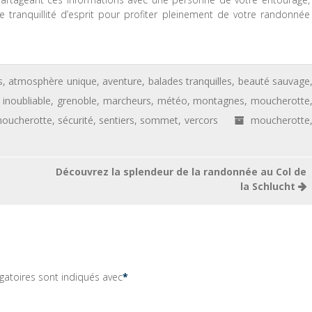
 tranquillité d’esprit pour profiter pleinement de votre randonnée
s
,
atmosphère unique
,
aventure
,
balades tranquilles
,
beauté sauvage
 inoubliable
,
grenoble
,
marcheurs
,
météo
,
montagnes
,
moucherotte
oucherotte
,
sécurité
,
sentiers
,
sommet
,
vercors
moucherotte
Découvrez la splendeur de la randonnée au Col de
la Schlucht
gatoires sont indiqués avec
*