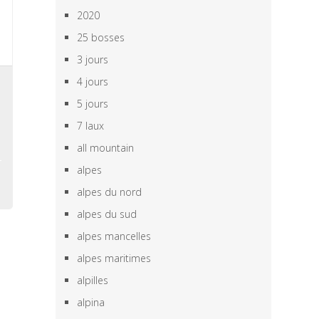
2020
25 bosses
3 jours
4 jours
,
,
5 jours
,
7 laux
all mountain
alpes
alpes du nord
alpes du sud
alpes mancelles
alpes maritimes
alpilles
alpina