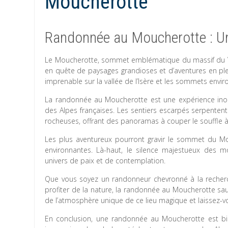
Moucherotte
Randonnée au Moucherotte : Un
Le Moucherotte, sommet emblématique du massif du Ve
en quête de paysages grandioses et d’aventures en ple
imprenable sur la vallée de l’Isère et les sommets envir
La randonnée au Moucherotte est une expérience ino
des Alpes françaises. Les sentiers escarpés serpentent
rocheuses, offrant des panoramas à couper le souffle 
Les plus aventureux pourront gravir le sommet du M
environnantes. Là-haut, le silence majestueux des 
univers de paix et de contemplation.
Que vous soyez un randonneur chevronné à la recherch
profiter de la nature, la randonnée au Moucherotte sa
de l’atmosphère unique de ce lieu magique et laissez-v
En conclusion, une randonnée au Moucherotte est bie