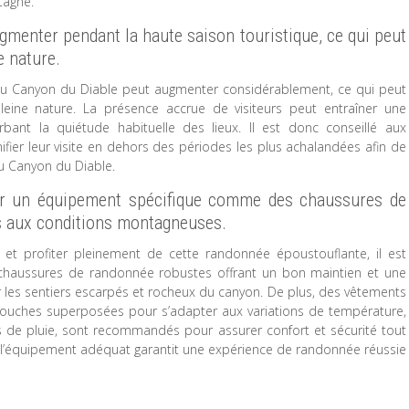
tagne.
gmenter pendant la haute saison touristique, ce qui peut
e nature.
n du Canyon du Diable peut augmenter considérablement, ce qui peut
pleine nature. La présence accrue de visiteurs peut entraîner une
bant la quiétude habituelle des lieux. Il est donc conseillé aux
ier leur visite en dehors des périodes les plus achalandées afin de
du Canyon du Diable.
er un équipement spécifique comme des chaussures de
s aux conditions montagneuses.
 et profiter pleinement de cette randonnée époustouflante, il est
 chaussures de randonnée robustes offrant un bon maintien et une
 les sentiers escarpés et rocheux du canyon. De plus, des vêtements
ouches superposées pour s’adapter aux variations de température,
de pluie, sont recommandés pour assurer confort et sécurité tout
c l’équipement adéquat garantit une expérience de randonnée réussie