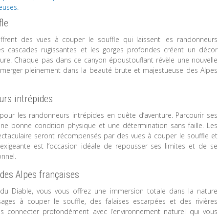
euses.
fle
frent des vues à couper le souffle qui laissent les randonneurs
les cascades rugissantes et les gorges profondes créent un décor
ture. Chaque pas dans ce canyon époustouflant révèle une nouvelle
s’immerger pleinement dans la beauté brute et majestueuse des Alpes
urs intrépides
pour les randonneurs intrépides en quête d’aventure. Parcourir ses
ne bonne condition physique et une détermination sans faille. Les
ctaculaire seront récompensés par des vues à couper le souffle et
exigeante est l’occasion idéale de repousser ses limites et de se
nnel.
des Alpes françaises
u Diable, vous vous offrez une immersion totale dans la nature
ages à couper le souffle, des falaises escarpées et des rivières
us connecter profondément avec l’environnement naturel qui vous