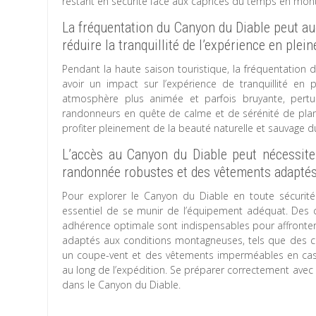
restant en sécurité face aux caprices du temps en mon
La fréquentation du Canyon du Diable peut au
réduire la tranquillité de l’expérience en plein
Pendant la haute saison touristique, la fréquentatio
avoir un impact sur l’expérience de tranquillité en 
atmosphère plus animée et parfois bruyante, pertur
randonneurs en quête de calme et de sérénité de planif
profiter pleinement de la beauté naturelle et sauvage 
L’accès au Canyon du Diable peut nécessit
randonnée robustes et des vêtements adapté
Pour explorer le Canyon du Diable en toute sécurité
essentiel de se munir de l’équipement adéquat. Des
adhérence optimale sont indispensables pour affronter
adaptés aux conditions montagneuses, tels que des c
un coupe-vent et des vêtements imperméables en cas 
au long de l’expédition. Se préparer correctement ave
dans le Canyon du Diable.