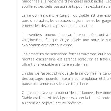
randonnée à la recherche d’aventures inoubliables. Ce
souffle et des défis passionnants pour les explorateurs 
La randonnée dans le Canyon du Diable est une expé
parois abruptes, les cascades rugissantes et les gorge
émerveillés devant la puissance de la nature.
Les sentiers sinueux et escarpés vous mèneront à tr
vertigineuses. Chaque virage révèle une nouvelle vu
exploration avec enthousiasme.
Les amateurs de sensations fortes trouveront leur bon
montée d’adrénaline est garantie lorsqu’on se fraye 
offrant une véritable aventure en plein air.
En plus de l’aspect physique de la randonnée, le Cany
des paysages naturels invite à la contemplation et à la
pause bienvenue dans leur vie trépidante.
Que vous soyez un amateur de randonnée chevronné o
Diable est l’endroit idéal pour explorer la beauté brut
au cœur de ce joyau naturel préservé.