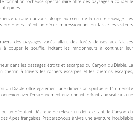
tte formation rocheuse spectaculaire offre des paysages à couper le
intrépides.
rience unique qui vous plonge au cœur de la nature sauvage. Les
s profondes créent un décor impressionnant qui laisse les visiteurs
avers des paysages variés, allant des forêts denses aux falaises
e à couper le souffle, incitant les randonneurs à continuer leur
heur dans les passages étroits et escarpés du Canyon du Diable. La
un chemin à travers les rochers escarpés et les chemins escarpés,
on du Diable offre également une dimension spirituelle. L’immensité
 connexion avec l’environnement environnant, offrant aux visiteurs une
u un débutant désireux de relever un défi excitant, le Canyon du
e des Alpes françaises. Préparez-vous à vivre une aventure inoubliable