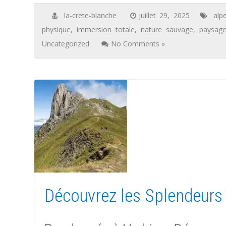
la-crete-blanche
juillet 29, 2025
alp
physique
,
immersion totale
,
nature sauvage
,
paysage
Uncategorized
No Comments »
Découvrez les Splendeurs 