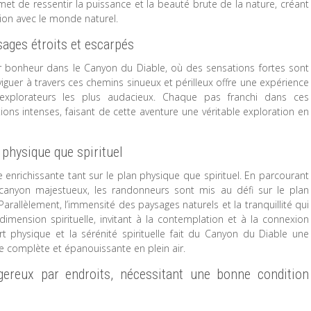
met de ressentir la puissance et la beauté brute de la nature, créant
xion avec le monde naturel.
sages étroits et escarpés
r bonheur dans le Canyon du Diable, où des sensations fortes sont
iguer à travers ces chemins sinueux et périlleux offre une expérience
 explorateurs les plus audacieux. Chaque pas franchi dans ces
s intenses, faisant de cette aventure une véritable exploration en
 physique que spirituel
 enrichissante tant sur le plan physique que spirituel. En parcourant
 canyon majestueux, les randonneurs sont mis au défi sur le plan
Parallèlement, l’immensité des paysages naturels et la tranquillité qui
mension spirituelle, invitant à la contemplation et à la connexion
ort physique et la sérénité spirituelle fait du Canyon du Diable une
e complète et épanouissante en plein air.
gereux par endroits, nécessitant une bonne condition