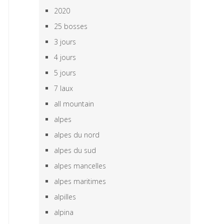
2020
25 bosses
3 jours
4 jours
5 jours
7 laux
all mountain
alpes
alpes du nord
alpes du sud
alpes mancelles
alpes maritimes
alpilles
alpina