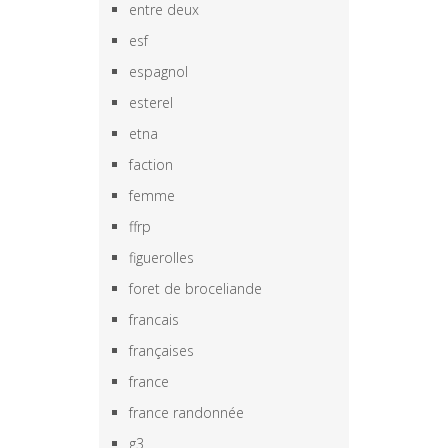
entre deux
esf
espagnol
esterel
etna
faction
femme
ffrp
figuerolles
foret de broceliande
francais
françaises
france
france randonnée
g3