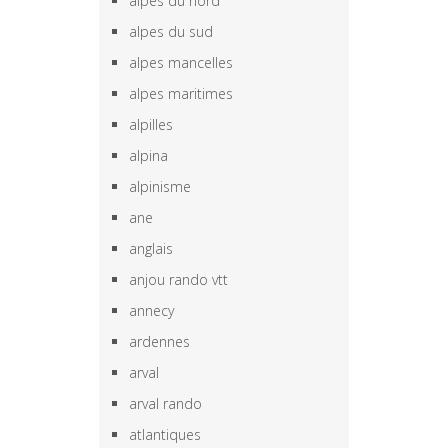
alpes du nord
alpes du sud
alpes mancelles
alpes maritimes
alpilles
alpina
alpinisme
ane
anglais
anjou rando vtt
annecy
ardennes
arval
arval rando
atlantiques