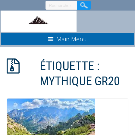
Aller
au
contenu
Main Menu
ÉTIQUETTE :
MYTHIQUE GR20