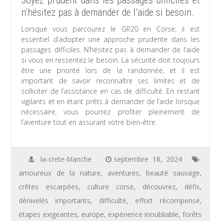
Soyez prudent dans les passages difficiles et
n’hésitez pas à demander de l’aide si besoin.
Lorsque vous parcourez le GR20 en Corse, il est
essentiel d’adopter une approche prudente dans les
passages difficiles. N’hésitez pas à demander de l’aide
si vous en ressentez le besoin. La sécurité doit toujours
être une priorité lors de la randonnée, et il est
important de savoir reconnaître ses limites et de
solliciter de l’assistance en cas de difficulté. En restant
vigilants et en étant prêts à demander de l’aide lorsque
nécessaire, vous pourrez profiter pleinement de
l’aventure tout en assurant votre bien-être.
la-crete-blanche
septembre 18, 2024
amoureux de la nature
,
aventures
,
beauté sauvage
,
crêtes escarpées
,
culture corse
,
découvrez
,
défis
,
dénivelés importants
,
difficulté
,
effort récompensé
,
étapes exigeantes
,
europe
,
expérience inoubliable
,
forêts