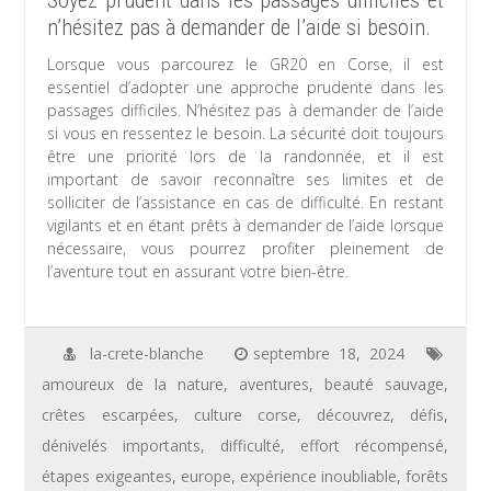
Soyez prudent dans les passages difficiles et
n’hésitez pas à demander de l’aide si besoin.
Lorsque vous parcourez le GR20 en Corse, il est
essentiel d’adopter une approche prudente dans les
passages difficiles. N’hésitez pas à demander de l’aide
si vous en ressentez le besoin. La sécurité doit toujours
être une priorité lors de la randonnée, et il est
important de savoir reconnaître ses limites et de
solliciter de l’assistance en cas de difficulté. En restant
vigilants et en étant prêts à demander de l’aide lorsque
nécessaire, vous pourrez profiter pleinement de
l’aventure tout en assurant votre bien-être.
la-crete-blanche
septembre 18, 2024
amoureux de la nature
,
aventures
,
beauté sauvage
,
crêtes escarpées
,
culture corse
,
découvrez
,
défis
,
dénivelés importants
,
difficulté
,
effort récompensé
,
étapes exigeantes
,
europe
,
expérience inoubliable
,
forêts