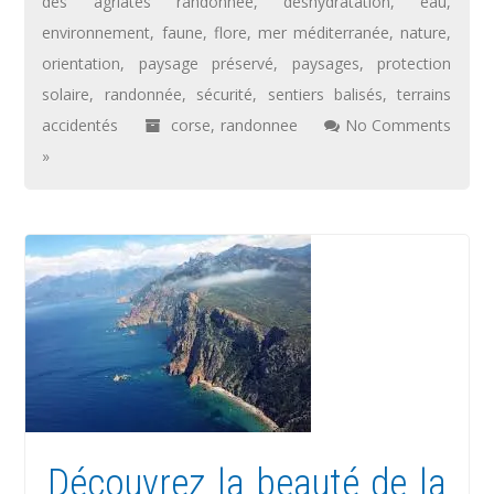
des agriates randonnée
,
déshydratation
,
eau
,
environnement
,
faune
,
flore
,
mer méditerranée
,
nature
,
orientation
,
paysage préservé
,
paysages
,
protection
solaire
,
randonnée
,
sécurité
,
sentiers balisés
,
terrains
accidentés
corse
,
randonnee
No Comments
»
Découvrez la beauté de la