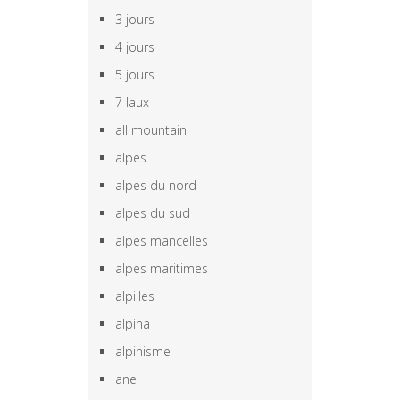
3 jours
4 jours
5 jours
7 laux
all mountain
alpes
alpes du nord
alpes du sud
alpes mancelles
alpes maritimes
alpilles
alpina
alpinisme
ane