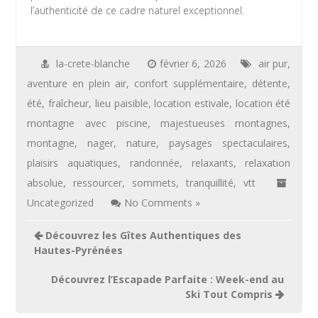
l’authenticité de ce cadre naturel exceptionnel.
la-crete-blanche
février 6, 2026
air pur
,
aventure en plein air
,
confort supplémentaire
,
détente
,
été
,
fraîcheur
,
lieu paisible
,
location estivale
,
location été
montagne avec piscine
,
majestueuses montagnes
,
montagne
,
nager
,
nature
,
paysages spectaculaires
,
plaisirs aquatiques
,
randonnée
,
relaxants
,
relaxation
absolue
,
ressourcer
,
sommets
,
tranquillité
,
vtt
Uncategorized
No Comments »
Navigation
Découvrez les Gîtes Authentiques des
de
Hautes-Pyrénées
l’article
Découvrez l’Escapade Parfaite : Week-end au
Ski Tout Compris