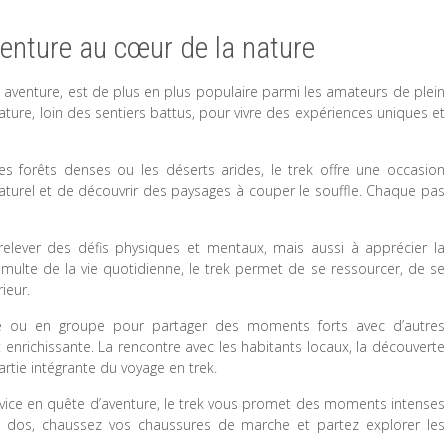
venture au cœur de la nature
et aventure, est de plus en plus populaire parmi les amateurs de plein
nature, loin des sentiers battus, pour vivre des expériences uniques et
s forêts denses ou les déserts arides, le trek offre une occasion
aturel et de découvrir des paysages à couper le souffle. Chaque pas
relever des défis physiques et mentaux, mais aussi à apprécier la
 tumulte de la vie quotidienne, le trek permet de se ressourcer, de se
rieur.
e ou en groupe pour partager des moments forts avec d’autres
 enrichissante. La rencontre avec les habitants locaux, la découverte
rtie intégrante du voyage en trek.
vice en quête d’aventure, le trek vous promet des moments intenses
 à dos, chaussez vos chaussures de marche et partez explorer les