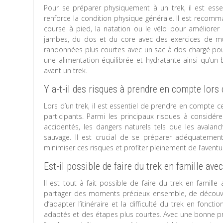
Pour se préparer physiquement à un trek, il est es
renforce la condition physique générale. Il est recom
course à pied, la natation ou le vélo pour améliorer 
jambes, du dos et du core avec des exercices de mus
randonnées plus courtes avec un sac à dos chargé pour 
une alimentation équilibrée et hydratante ainsi qu’u
avant un trek.
Y a-t-il des risques à prendre en compte lors 
Lors d’un trek, il est essentiel de prendre en compte ce
participants. Parmi les principaux risques à considére
accidentés, les dangers naturels tels que les avalanc
sauvage. Il est crucial de se préparer adéquatemen
minimiser ces risques et profiter pleinement de l’aventu
Est-il possible de faire du trek en famille ave
Il est tout à fait possible de faire du trek en famill
partager des moments précieux ensemble, de découvrir 
d’adapter l’itinéraire et la difficulté du trek en fonct
adaptés et des étapes plus courtes. Avec une bonne pré