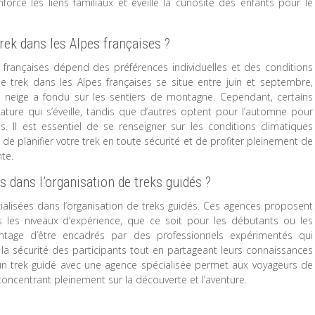
force les liens familiaux et éveille la curiosité des enfants pour le
trek dans les Alpes françaises ?
s françaises dépend des préférences individuelles et des conditions
e trek dans les Alpes françaises se situe entre juin et septembre,
 neige a fondu sur les sentiers de montagne. Cependant, certains
ature qui s’éveille, tandis que d’autres optent pour l’automne pour
. Il est essentiel de se renseigner sur les conditions climatiques
 de planifier votre trek en toute sécurité et de profiter pleinement de
te.
s dans l’organisation de treks guidés ?
alisées dans l’organisation de treks guidés. Ces agences proposent
us les niveaux d’expérience, que ce soit pour les débutants ou les
vantage d’être encadrés par des professionnels expérimentés qui
la sécurité des participants tout en partageant leurs connaissances
ur un trek guidé avec une agence spécialisée permet aux voyageurs de
concentrant pleinement sur la découverte et l’aventure.