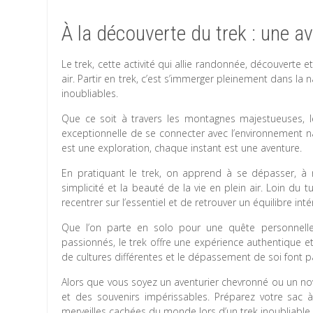
À la découverte du trek : une a
Le trek, cette activité qui allie randonnée, découverte 
air. Partir en trek, c’est s’immerger pleinement dans la 
inoubliables.
Que ce soit à travers les montagnes majestueuses, le
exceptionnelle de se connecter avec l’environnement n
est une exploration, chaque instant est une aventure.
En pratiquant le trek, on apprend à se dépasser, à 
simplicité et la beauté de la vie en plein air. Loin du
recentrer sur l’essentiel et de retrouver un équilibre inté
Que l’on parte en solo pour une quête personnell
passionnés, le trek offre une expérience authentique et
de cultures différentes et le dépassement de soi font pa
Alors que vous soyez un aventurier chevronné ou un no
et des souvenirs impérissables. Préparez votre sac
merveilles cachées du monde lors d’un trek inoubliable.