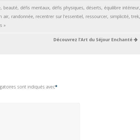
e
,
beauté
,
défis mentaux
,
défis physiques
,
déserts
,
équilibre intérieur
n air
,
randonnée
,
recentrer sur l'essentiel
,
ressourcer
,
simplicité
,
trek
s »
Découvrez l’Art du Séjour Enchanté
gatoires sont indiqués avec
*