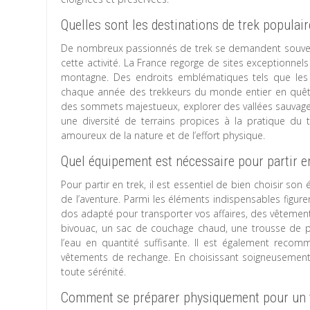
Quelles sont les destinations de trek populai
De nombreux passionnés de trek se demandent souvent 
cette activité. La France regorge de sites exceptionnel
montagne. Des endroits emblématiques tels que les A
chaque année des trekkeurs du monde entier en quête 
des sommets majestueux, explorer des vallées sauvages 
une diversité de terrains propices à la pratique du t
amoureux de la nature et de l’effort physique.
Quel équipement est nécessaire pour partir en
Pour partir en trek, il est essentiel de bien choisir son
de l’aventure. Parmi les éléments indispensables figu
dos adapté pour transporter vos affaires, des vêtemen
bivouac, un sac de couchage chaud, une trousse de pr
l’eau en quantité suffisante. Il est également reco
vêtements de rechange. En choisissant soigneusement 
toute sérénité.
Comment se préparer physiquement pour un 