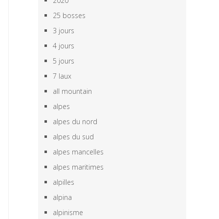
2020
25 bosses
3 jours
4 jours
5 jours
7 laux
all mountain
alpes
alpes du nord
alpes du sud
alpes mancelles
alpes maritimes
alpilles
alpina
alpinisme